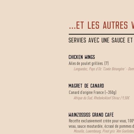
...et les autres 
SERVIES AVEC UNE SAUCE E
CHICKEN WINGS
Ailes de poulet grillées. (7)
Languedoc, Pays d’Oc ‘Cuvée Bérangère’ - Doma
Magret de canard
Canard d’origine France (~350g)
Afrique du Sud, Rhebokskloof Shiraz / 9,50€
WAINZOSSISS GRAND CAFÉ
Recette exclusivement créée pour vous, 100%
veau, sauce moutardée, écrasé de pommes de 
Moselle, Luxembourg, Pinot gris ‘Ahn Goellebour