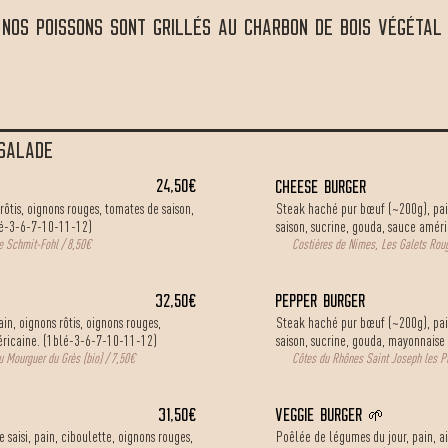
NOS POISSONS SONT GRILLÉS AU CHARBON DE BOIS VÉGÉTAL 
 SALADE
24,50€
cheese burger
rôtis, oignons rouges, tomates de saison,
Steak haché pur bœuf (~200g), pain
lé-3-6-7-10-11-12)
saison, sucrine, gouda, sauce amér
e Schmit-Fohl / 8,50€
Costières de Nimes, Les Galets Roug
32,50€
PEPPER burger
n, oignons rôtis, oignons rouges,
Steak haché pur bœuf (~200g), pain
éricaine. (1blé-3-6-7-10-11-12)
saison, sucrine, gouda, mayonnaise
 Mourguer du Grès (bio) / 7,50€
Côtes du Rhônes Saint Joseph les Pi
31,50€
VEGGIE BURGER
🌱
saisi, pain, ciboulette, oignons rouges,
Poêlée de légumes du jour, pain, ail