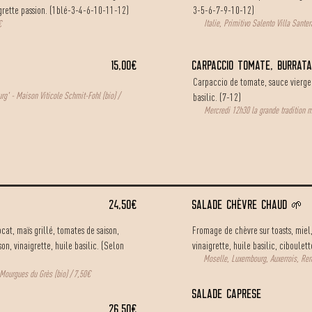
igrette passion. (1blé-3-4-6-10-11-12)
3-5-6-7-9-10-12)
Italie, Primitivo Salento Villa Sante
€
15,00€
CARPACCIO TOMATE, BURRATA
Carpaccio de tomate, sauce vierge à
rg' - Maison Viticole Schmit-Fohl (bio) /
basilic. (7-12)
Mercredi 12h30 la grande tradition 
24,50€
salade chèvre chaud
🌱
at, maïs grillé, tomates de saison,
Fromage de chèvre sur toasts, miel,
n, vinaigrette, huile basilic. (Selon
vinaigrette, huile basilic, ciboule
Moselle, Luxembourg, Auxerrois, Re
Mourgues du Grès (bio) / 7,50€
salade caprese
26,50€