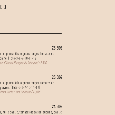
BIO
25,50€
, oignons rôtis, oignons rouges, tomates de
icaine. (1blé-3-6-7-10-11-12)
es Château Mourguer du Grès (bio) / 7,50€
25,50€
, oignons rôtis, oignons rouges, tomates de
 poivrée. (1blé-3-6-7-10-11-12)
èrres Sèches Yves Cuilleorn / 11,00€
24,50€
, huile basilic, tomates de saison, sucrine, basilic