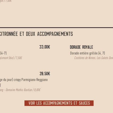
jol / 7,00€
CITRONNÉE ET DEUX ACCOMPAGNEMENTS
33,00€
DORADE ROYALE
 (4-7)
Dorade entière grillée.
(4, 7)
ismont (bio) / 7,50€
Costières de Nimes, Les Galets Dor
28,50€
vage du jour) crispy Parmigiano Reggiano
)
erg - Domaine Mathis Bastian / 8,00€
voir les accompagnements et sauces