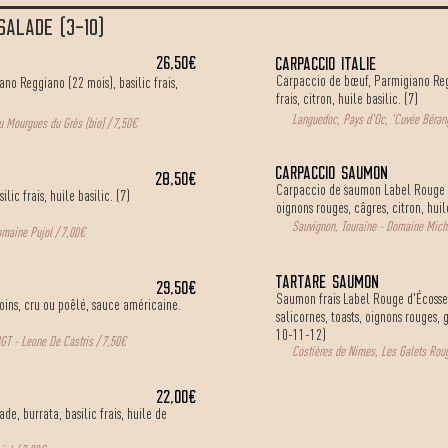
salade (3-10)
26,50€
CARPACCIO ITALIE
Carpaccio de bœuf, Parmigiano Reg
no Reggiano (22 mois), basilic frais,
frais, citron, huile basilic. (7)
Languedoc, Pays d'Oc, 'Cuvée Bérang
 Mourgues du Grès (bio) / 7,50€
CARPACCIO SAUMON
28,50€
Carpaccio de saumon Label Rouge d'
ic frais, huile basilic. (7)
oignons rouges, câgres, citron, huile
Sauvignon, Touraine - Domaine Mich
omaine Pujol / 7,00€
Tartare saumoN
29,50€
Saumon frais Label Rouge d'Écosse (
oins, cru ou poêlé, sauce américaine.
salicornes, toasts, oignons rouges,
10-11-12)
 IGT - Leone De Castris / 7,50€
Costières de Nimes, Les Galets Rou
22,00€
e, burrata, basilic frais, huile de