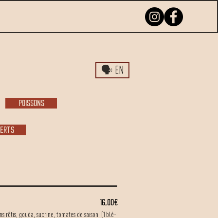
🗣️ EN
POISSONS
erts
16,00€
s rôtis, gouda, sucrine, tomates de saison. (1blé-