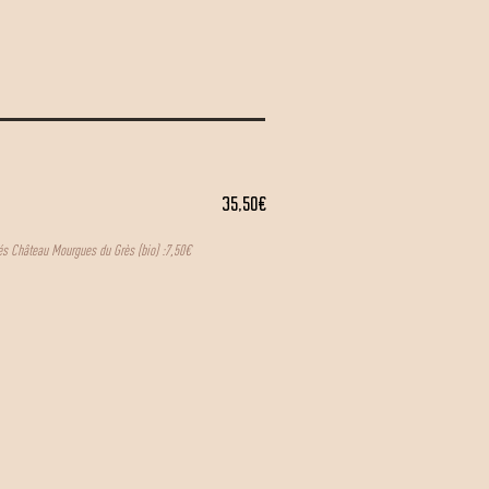
35,50€
és Château Mourgues du Grès (bio) :7,50€