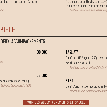
on, basilic frais, sauce béarnaise.
frais, sauce pequillos (sauce relev
tomates de saison). Supplément ch
,00€
Costières de Nimes, Les Galets Roug
 bœuf
T DEUX ACCOMPAGNEMENTS
30,50€
Tagliata
Bœuf certifié Angus (~250g) cœur 
00€
mois), huile basilic. (7)
Pouilles, Italie, Primitivo Salento V
38,00€
ceau est très savoureux. (7)
Filet
 Rodolphe Demougeot / 11,00€
Bœuf d'origine luxembourgeoise (~2
Afrique du Sud, Rhebokskloof Shiraz 
voir les accompagnements et sauces