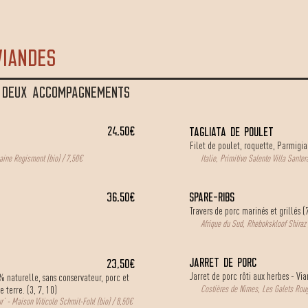
viandes
T DEUX ACCOMPAGNEMENTS
24,50€
TAGLIATA DE POULET
Filet de poulet, roquette, Parmigia
ine Regismont (bio) / 7,50€
Italie, Primitivo Salento Villa Sante
36,50€
SPARE-RIBS
Travers de porc marinés et grillés (
Afrique du Sud, Rhebokskloof Shiraz 
JARRET DE PORC
23,50€
Jarret de porc rôti aux herbes - V
 naturelle, sans conservateur, porc et
terre. (3, 7, 10)
Costières de Nimes, Les Galets Rou
’ - Maison Viticole Schmit-Fohl (bio) / 8,50€