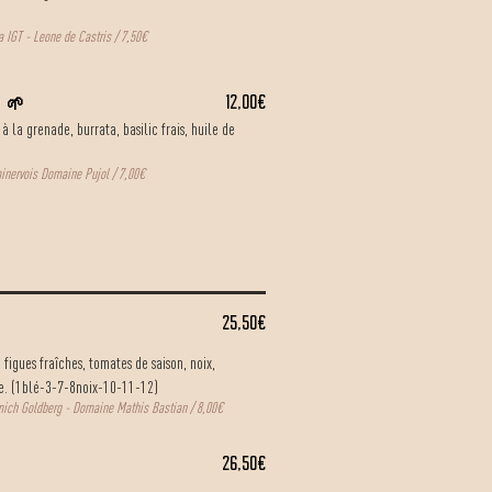
ra IGT - Leone de Castris / 7,50€
12,00€
🌱
 la grenade, burrata, basilic frais, huile de
minervois Domaine Pujol / 7,00€
25,50€
 figues fraîches, tomates de saison, noix,
tte. (1blé-3-7-8noix-10-11-12)
mich Goldberg - Domaine Mathis Bastian / 8,00€
26,50€