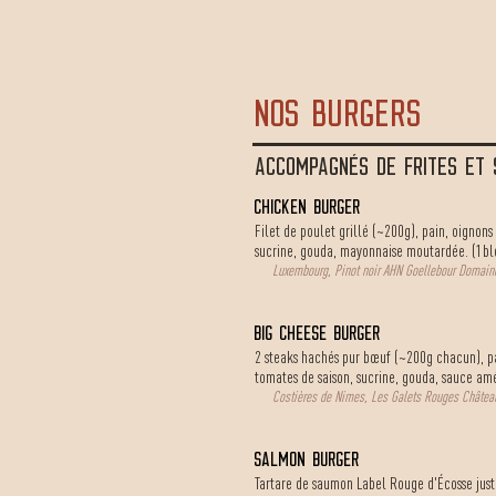
NOS burgers
ACCOMPAGNÉS DE FRITES ET
chicken burger
Filet de poulet grillé (~200g), pain, oignons 
sucrine, gouda, mayonnaise moutardée. (1b
Luxembourg, Pinot noir AHN Goellebour Domain
BIG CHEESE BURGER
2 steaks hachés pur bœuf (~200g chacun), pai
tomates de saison, sucrine, gouda, sauce am
Costières de Nimes, Les Galets Rouges Château
SALMON BURGER
Tartare de saumon Label Rouge d'Écosse juste 