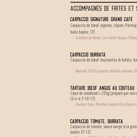
accompagnés de frites et 
carpaccio signature grand café
Carpaccio de bœuf, oignons, câpres, Parmigia
huile basilic. (7)
Costières de Nimes, Les Galets Rouges Château
Carpaccio Burrata
Carpaccio de bœuf, mozzarella di bufala, basil
Mercredi 12h30 la grande tradition minervois D
TARTARe BœUF ANGUS AU COUTEAU
Cœur de rumsteak (~225g) préparé par nos s
(3-4-6-7-10-12)
Pouilles Italie, Primitivo Salento Villa Santera
Carpaccio tomate, burrata
Carpaccio de tomate, sauce vierge à la grenad
basilic (7-12)