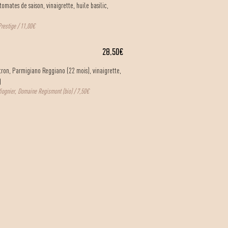
omates de saison, vinaigrette, huile basilic,
restige / 11,00€
28,50€
itron, Parmigiano Reggiano (22 mois), vinaigrette,
)
iognier, Domaine Regismont (bio) / 7,50€