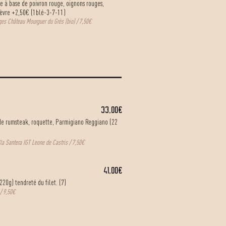
ée à base de poivron rouge, oignons rouges,
èvre +2,50€ (1blé-3-7-11)
es Château Mourguer du Grès (bio) / 7,50€
33,00€
de rumsteak, roquette, Parmigiano Reggiano (22
illa Santera IGT Leone de Castris / 7,50€
41,00€
20g) tendreté du filet. (7)
/ 9,50€