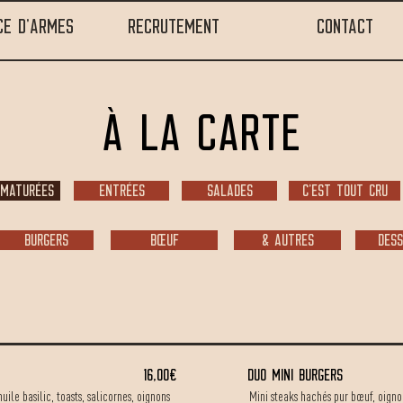
CE D'ARMES
RECRUTEMENT
CONTACT
À la carte
 maturées
ENTRÉES
salades
C'EST TOUT CRU
burgers
bœuf
& autres
dess
16,00€
DUO MINi BURGERS
ile basilic, toasts, salicornes, oignons
Mini steaks hachés pur bœuf, oignon