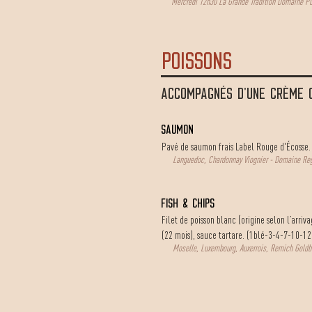
Mercredi 12h30 La Grande Tradition Domaine Pu
poissons
ACCOMPAGNÉS D'UNE CRÈME 
SAUMON
Pavé de saumon frais Label Rouge d'Écosse.
Languedoc, Chardonnay Viognier - Domaine Reg
FISH & CHIPS
Filet de poisson blanc (origine selon l’arri
(22 mois), sauce tartare. (1blé-3-4-7-10-12
Moselle, Luxembourg, Auxerrois, Remich Goldb