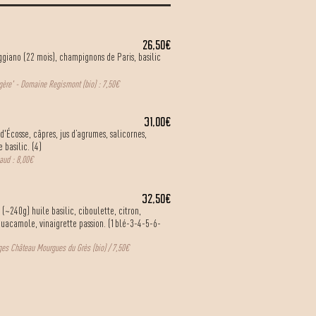
26,50€
giano (22 mois), champignons de Paris, basilic
ère' - Domaine Regismont (bio) : 7,50€
31,00€
Écosse, câpres, jus d’agrumes, salicornes,
 basilic. (4)
aud : 8,00€
32,50€
~240g) huile basilic, ciboulette, citron,
 guacamole, vinaigrette passion. (1blé-3-4-5-6-
ges Château Mourgues du Grès (bio) / 7,50€