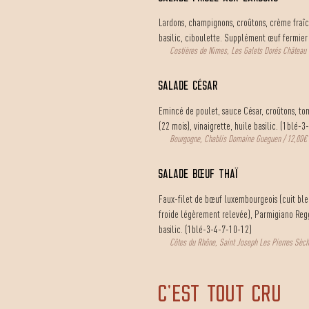
Lardons, champignons, croûtons, crème fraîch
basilic, ciboulette. Supplément œuf fermier
Costières de Nimes, Les Galets Dorés Château 
salade césar
Emincé de poulet, sauce César, croûtons, to
(22 mois)
, vinaigrette, huile basilic. (1blé-
Bourgogne, Chablis Domaine Gueguen / 12,00€
salade bœuf thaï
Faux-filet de bœuf luxembourgeois (cuit bleu
froide légèrement relevée), Parmigiano Reggi
basilic. (1blé-3-4-7-10-12)
Côtes du Rhône, Saint Joseph Les Pierres Sèch
C'EST TOUT CRU