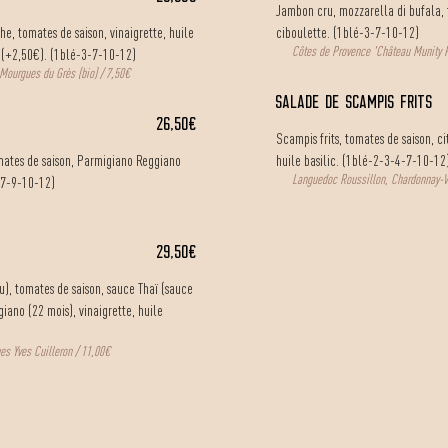
Jambon cru, mozzarella di bufala, t
e, tomates de saison, vinaigrette, huile
ciboulette. (1blé-3-7-10-12)
Côtes de Provence 'Château Munity P
 (+2,50€). (1blé-3-7-10-12)
Mourgues du Grès (bio) / 7,50€
salade de scampis frits
26,50€
Scampis frits, tomates de saison, c
mates de saison,
Parmigiano Reggiano
huile basilic. (1blé-2-3-4-7-10-12
Languedoc Roussillon, Chardonnay-V
3-7-9-10-12)
29,50€
), tomates de saison, sauce Thaï (sauce
ano (22 mois), vinaigrette, huile
es Yves Cuilleron / 11,00€