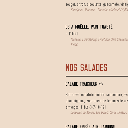
rouges, citron, ciboulette, guacamole, vina
Sauvignon, Touraine - Domaine Michaud / 8,00
OS A MOËLLE, PAIN TOASTÉ
- (1blé)
Moselle, Luxembourg, Pinot noir 'Ahn Goellebou
8,50€
NOS SALADES
SALADE Fraicheur 🌱
Betterave, échalote confite, concombre, avoc
champignons, assortiment de légumes de saiso
arrivages).
(1blé-3-7-10-12)
Costières de Nimes, Les Galets Dorés Château 
salade frisée aux lardons