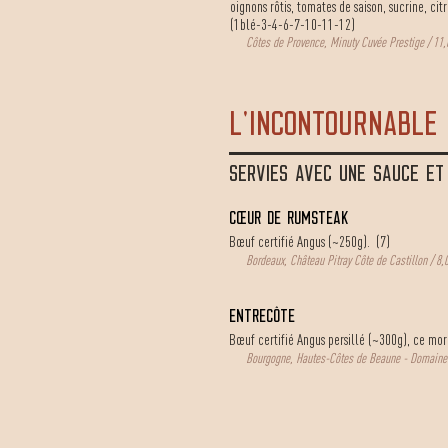
oignons rôtis, tomates de saison, sucrine, citr
(1blé-3-4-6-7-10-11-12)
Côtes de Provence, Minuty Cuvée Prestige / 11
l'incontournable
SERVIES AVEC UNE SAUCE E
Cœur de rumsteak
Bœuf certifié Angus (~250g). (7)
Bordeaux, Château Pitray Côte de Castillon / 8,
Entrecôte
Bœuf certifié Angus persillé (~300g), ce mor
Bourgogne, Hautes-Côtes de Beaune - Domaine